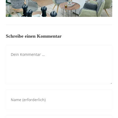
Schreibe einen Kommentar
Kommentar
Gib
deinen
Namen
oder