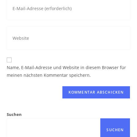
Gib
Benutzernamen
deine
zum
E-
Kommentieren
Mail-
ein
Gib
Adresse
deine
zum
Website-
Kommentieren
URL
ein
ein
Name, E-Mail-Adresse und Website in diesem Browser für
(optional)
meinen nächsten Kommentar speichern.
Suchen
SUCHEN