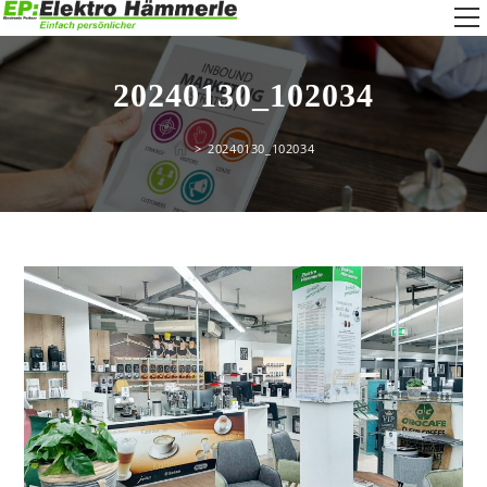
Zum
W
Inhalt
springen
a
20240130_102034
>
20240130_102034