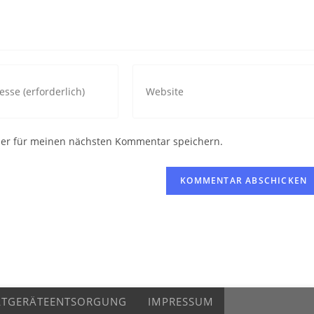
Gib
deine
Website-
URL
ser für meinen nächsten Kommentar speichern.
ein
(optional)
n
ALTGERÄTEENTSORGUNG
IMPRESSUM