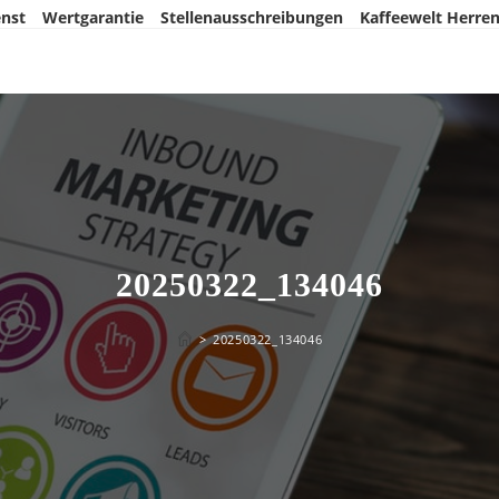
nst
Wertgarantie
Stellenausschreibungen
Kaffeewelt Herre
20250322_134046
>
20250322_134046