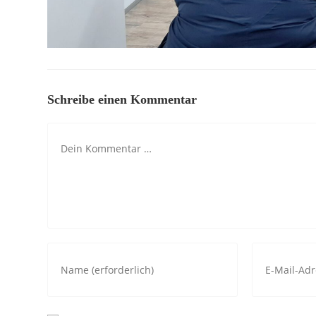
Schreibe einen Kommentar
Kommentar
Gib
Gib
deinen
deine
Namen
E-
oder
Mail-