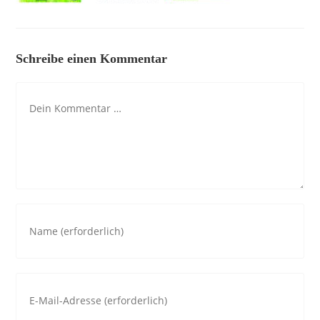
Schreibe einen Kommentar
Kommentar
Gib
deinen
Namen
oder
Gib
Benutzernamen
deine
zum
E-
Kommentieren