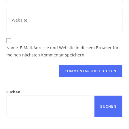
Mail-
ein
Gib
Adresse
deine
zum
Website-
Kommentieren
URL
ein
ein
Name, E-Mail-Adresse und Website in diesem Browser für
(optional)
meinen nächsten Kommentar speichern.
Suchen
SUCHEN