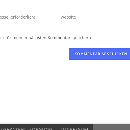
Gib
deine
Website-
URL
ser für meinen nächsten Kommentar speichern.
ein
(optional)
n
ALTGERÄTEENTSORGUNG
IMPRESSUM