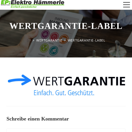
Zum
W
Inhalt
springen
a
WERTGARANTIE-LABEL
>
WERTGARANTIE
>
WERTGARANTIE-LABEL
Schreibe einen Kommentar
Kommentar