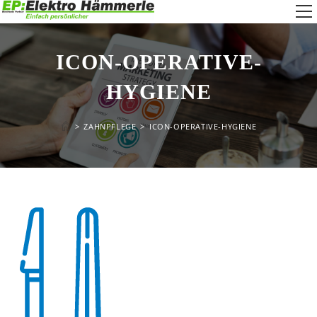
Zum
W
Inhalt
springen
a
ICON-OPERATIVE-
HYGIENE
>
ZAHNPFLEGE
>
ICON-OPERATIVE-HYGIENE