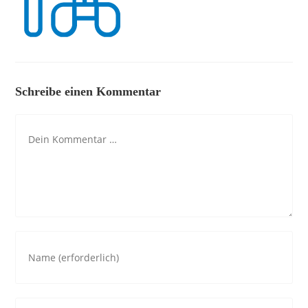
Schreibe einen Kommentar
Kommentar
Gib
deinen
Namen
oder
Gib
Benutzernamen