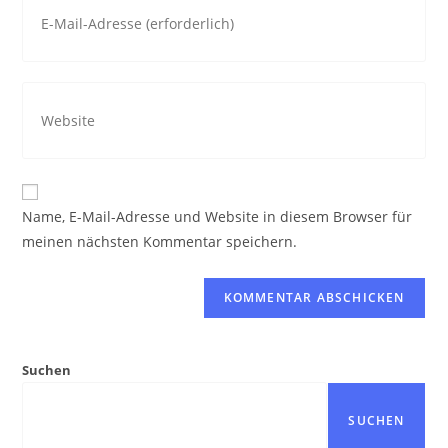
deine
zum
E-
Kommentieren
Mail-
ein
Gib
Adresse
deine
zum
Website-
Kommentieren
URL
ein
ein
Name, E-Mail-Adresse und Website in diesem Browser für
(optional)
meinen nächsten Kommentar speichern.
Suchen
SUCHEN